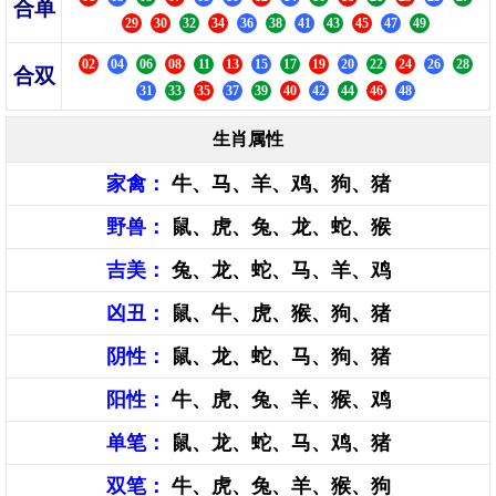
合单
29
30
32
34
36
38
41
43
45
47
49
02
04
06
08
11
13
15
17
19
20
22
24
26
28
合双
31
33
35
37
39
40
42
44
46
48
生肖属性
家禽：
牛、马、羊、鸡、狗、猪
野兽：
鼠、虎、兔、龙、蛇、猴
吉美：
兔、龙、蛇、马、羊、鸡
凶丑：
鼠、牛、虎、猴、狗、猪
阴性：
鼠、龙、蛇、马、狗、猪
阳性：
牛、虎、兔、羊、猴、鸡
单笔：
鼠、龙、蛇、马、鸡、猪
双笔：
牛、虎、兔、羊、猴、狗