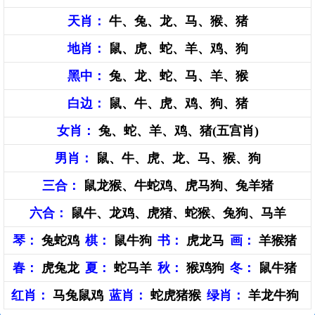
天肖：
牛、兔、龙、马、猴、猪
地肖：
鼠、虎、蛇、羊、鸡、狗
黑中：
兔、龙、蛇、马、羊、猴
白边：
鼠、牛、虎、鸡、狗、猪
女肖：
兔、蛇、羊、鸡、猪(五宫肖)
男肖：
鼠、牛、虎、龙、马、猴、狗
三合：
鼠龙猴、牛蛇鸡、虎马狗、兔羊猪
六合：
鼠牛、龙鸡、虎猪、蛇猴、兔狗、马羊
琴：
兔蛇鸡
棋：
鼠牛狗
书：
虎龙马
画：
羊猴猪
春：
虎兔龙
夏：
蛇马羊
秋：
猴鸡狗
冬：
鼠牛猪
红肖：
马兔鼠鸡
蓝肖：
蛇虎猪猴
绿肖：
羊龙牛狗