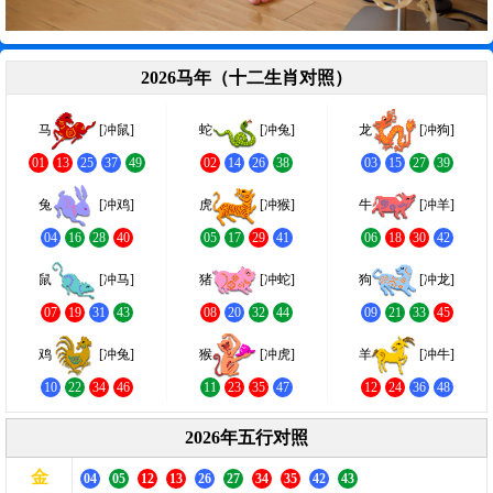
2026马年（十二生肖对照）
马
[冲鼠]
蛇
[冲兔]
龙
[冲狗]
01
13
25
37
49
02
14
26
38
03
15
27
39
兔
[冲鸡]
虎
[冲猴]
牛
[冲羊]
04
16
28
40
05
17
29
41
06
18
30
42
鼠
[冲马]
猪
[冲蛇]
狗
[冲龙]
07
19
31
43
08
20
32
44
09
21
33
45
鸡
[冲兔]
猴
[冲虎]
羊
[冲牛]
10
22
34
46
11
23
35
47
12
24
36
48
2026年五行对照
金
04
05
12
13
26
27
34
35
42
43