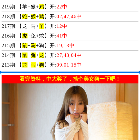
219期:【羊+猴+
鸡
】开:
22中
218期:【
蛇
+
猴
+
鸡
】开:
02,47,46中
217期:【龙+马+
羊
】开:
12中
216期:【
虎
+兔+蛇】开:
41中
215期:【
鼠
+
马
+狗】开:
19,13中
214期:【
鼠
+
兔
+
龙
】开:
27,43,04中
213期:【
龙
+
马
+
狗
】开:
09,01,15中
看完资料，中大奖了，搞个美女爽一下吧！