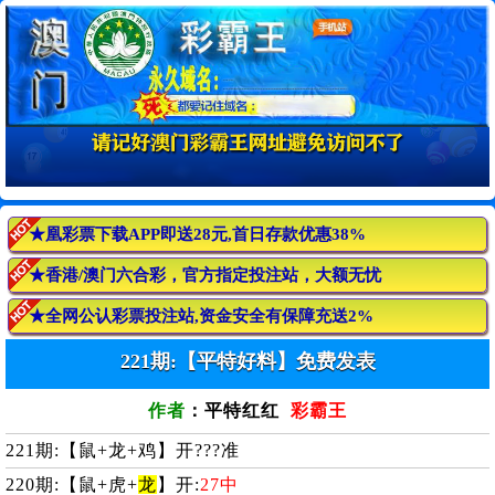
★凰彩票下载APP即送28元,首日存款优惠38%
★香港/澳门六合彩，官方指定投注站，大额无忧
★全网公认彩票投注站,资金安全有保障充送2%
221
期:【平特好料】免费发表
作者
：平特红红
彩霸王
221期:【鼠+龙+鸡】开???准
220期:【鼠+虎+
龙
】开:
27中